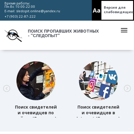
Время работы:
Пн-Вс 10:00-22:00
Версия для
Aa
E-mail:
sledopit.online@yandex.ru
слабовидящих
+7 (903) 22-87-222
ПОИСК ПРОПАВШИХ ЖИВОТНЫХ
"СЛЕДОПЫТ"
-
Поиск свидетелей
Поиск свидетелей
и очевидцев по
и очевидцев в
району (Основная)
Internet (Основная)