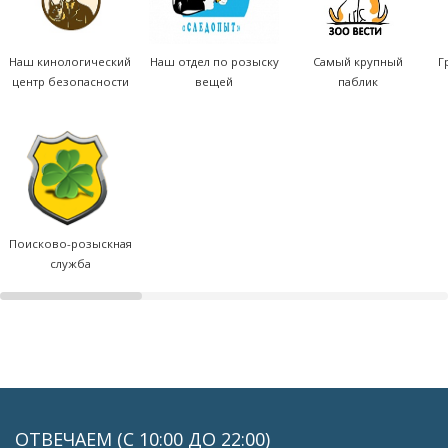
Наш кинологический
Наш отдел по розыску
Самый крупный
Г
центр безопасности
вещей
паблик
Поисково-розыскная
служба
ОТВЕЧАЕМ (С 10:00 ДО 22:00)