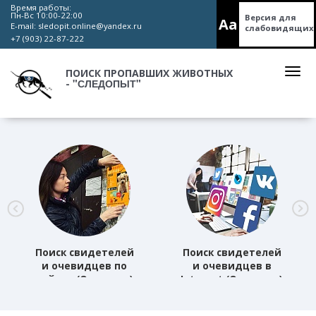
Время работы:
Пн-Вс 10:00-22:00
Версия для
Aa
E-mail:
sledopit.online@yandex.ru
слабовидящих
+7 (903) 22-87-222
ПОИСК ПРОПАВШИХ ЖИВОТНЫХ
"СЛЕДОПЫТ"
-
Поиск свидетелей
Поиск свидетелей
и очевидцев по
и очевидцев в
району (Основная)
Internet (Основная)