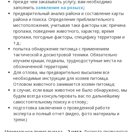
прежде чем заказывать услугу, вам необходимо
заполнить
з
аявление на розыс
к
;
предварительный анализ района и составление карты
района и поиска. Определение приблизительного
местоположения, учитывая таки факторы как: причина
пропажи, поведение животного, характер, время
пропажи, погодные факторы, специфику территории и
т.д.;
попытка обнаружение питомца с применением
тактической и досмотровой техники. Обязательно
изучаем крыши, подвалы, труднодоступные места на
обозначенной территории;
Для отлова, мы предварительно высылаем все
необходимые инструкции для хозяев питомца.
Отловом животного занимается хозяин питомца;
в случае, если ваше животное не было обнаружено, мы
будем всегда консультировать вас по дальнейшему
самостоятельному поиску и отлову.;
подготовка заключения о проведенной работе
эксперта и полный отчет (видео, фото материалы и
треки.)
Минимальное время выезда –
2 часа
. Досмотр проводится