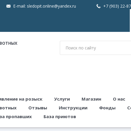
E-mail:
sledopit.online@yandex.ru
+7 (903) 22-8
ВОТНЫХ
явление на розыск
Услуги
Магазин
О нас
вотных
Отзывы
Инструкции
Фонды
С
за пропавших
База приютов