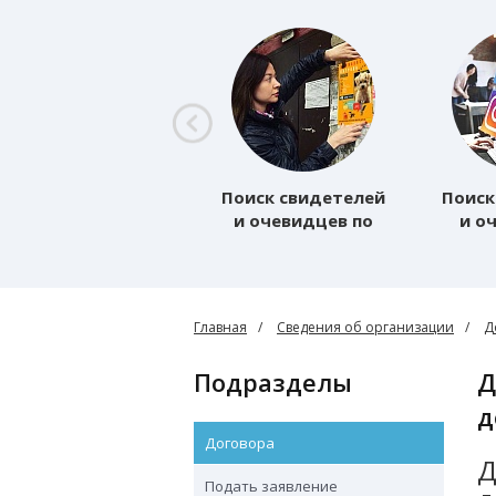
Поиск свидетелей
Поиск
и очевидцев по
и о
району (Основная)
(О
Главная
Сведения об организации
Д
Подразделы
Договор оказания услуг в поисковой
д
Договора
Д
Подать заявление