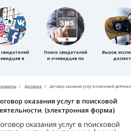
 свидетелей
Поиск свидетелей
Вызов экспе
чевидцев в
и очевидцев по
досмо
Internet
SMS/MMS
террито
сновная)
(Основная)
(Основн
окументы
Договора
Договор оказания услуг в поисковой деятельн
еятельности. (электронная форма)
оговор оказания услуг в поисковой