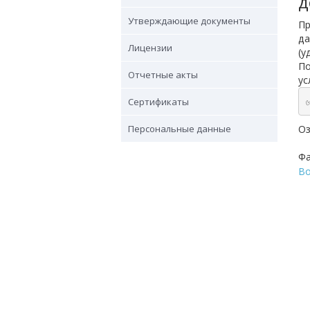
д
Утверждающие документы
П
да
Лицензии
(у
По
Отчетные акты
ус
Сертификаты
Персональные данные
Оз
Ф
Во