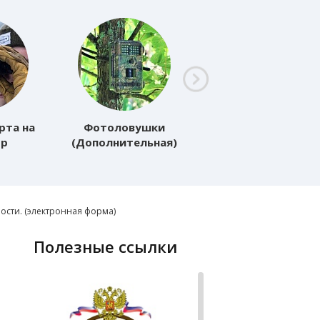
Опрос хозяина и
рта на
Фотоловушки
заполнение
тр
(Дополнительная)
анкеты
рии
(Подготовка)
ая)
ости. (электронная форма)
полезные ссылки