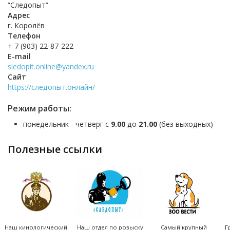
“Следопыт”
Адрес
г. Королёв
Телефон
+ 7 (903) 22-87-222
E-mail
sledopit.online@yandex.ru
Сайт
https://следопыт.онлайн/
Режим работы:
понедельник - четверг с
9.00
до
21.00
(без выходных)
полезные ссылки
Наш кинологический
Наш отдел по розыску
Самый крупный
Г