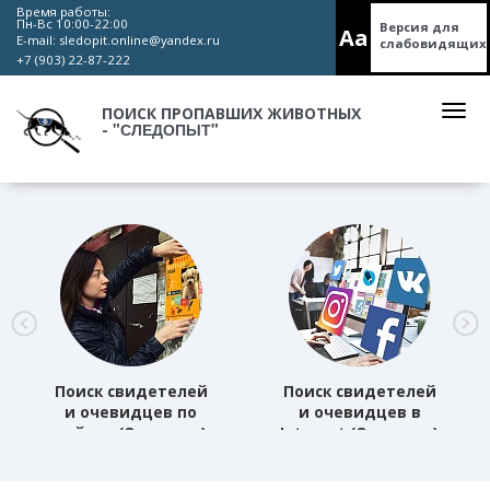
Время работы:
Пн-Вс 10:00-22:00
Версия для
Aa
E-mail:
sledopit.online@yandex.ru
слабовидящих
+7 (903) 22-87-222
ПОИСК ПРОПАВШИХ ЖИВОТНЫХ
"СЛЕДОПЫТ"
-
Поиск свидетелей
Поиск свидетелей
и очевидцев по
и очевидцев в
району (Основная)
Internet (Основная)