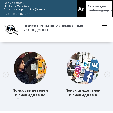
Время работы:
Пн-Вс 10:00-22:00
Версия для
Aa
E-mail:
sledopit.online@yandex.ru
слабовидящих
+7 (903) 22-87-222
ПОИСК ПРОПАВШИХ ЖИВОТНЫХ
"СЛЕДОПЫТ"
-
Поиск свидетелей
Поиск свидетелей
и очевидцев по
и очевидцев в
району (Основная)
Internet (Основная)