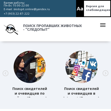
Время работы:
Пн-Вс 10:00-22:00
Версия для
Aa
E-mail:
sledopit.online@yandex.ru
слабовидящих
+7 (903) 22-87-222
ПОИСК ПРОПАВШИХ ЖИВОТНЫХ
"СЛЕДОПЫТ"
-
Поиск свидетелей
Поиск свидетелей
и очевидцев по
и очевидцев в
району (Основная)
Internet (Основная)