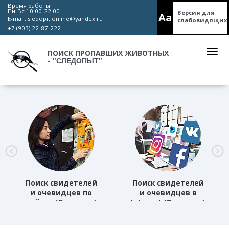
Время работы:
Пн-Вс 10:00-22:00
Версия для
Aa
E-mail:
sledopit.online@yandex.ru
слабовидящих
+7 (903) 22-87-222
ПОИСК ПРОПАВШИХ ЖИВОТНЫХ
"СЛЕДОПЫТ"
-
Поиск свидетелей
Поиск свидетелей
и очевидцев по
и очевидцев в
району (Основная)
Internet (Основная)