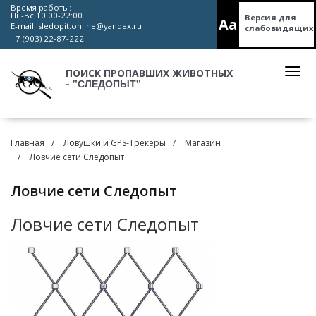
Время работы:
Пн-Вс 10:00-22:00
Версия для
Aa
E-mail:
sledopit.online@yandex.ru
слабовидящих
+7 (903) 22-87-222
ПОИСК ПРОПАВШИХ ЖИВОТНЫХ
"СЛЕДОПЫТ"
-
Главная
Ловушки и GPS-Трекеры
Магазин
Ловчие сети Следопыт
Ловчие сети Следопыт
Ловчие сети Следопыт