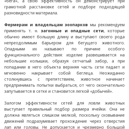
«бега», а свою эффективность он демонстрирует при
грамотной расстановке сетей и подборе подходящей
разновидности материала.
Фермерам и владельцам зоопарков
мы рекомендуем
применять т. н.
загонные и опадные сети
, которые
обычно имеют большую длину и выступают своего рода
непреодолимым барьером для бегущего животного.
Опадными их называют по причине особого
функционального действия: изделие развешивается на
небольшие колышки, образуя сетчатый забор, а при
попадании в него объекта верхняя часть сети падает и
мгновенно накрывает собой беглеца. Неожиданно
столкнувшись с препятствием, животное начинает
предпринимать попытки выбраться, от чего окончательно
запутывается в сетке и становится легкой «добычей».
Залогом эффективности сетей для ловли животных
выступает правильный подбор размера ячейки. Она не
должна являться слишком мелкой, поскольку сковывание
движений подразумевает прохождение через отверстия
лап или головы. Не допускается и чрезмерно большой